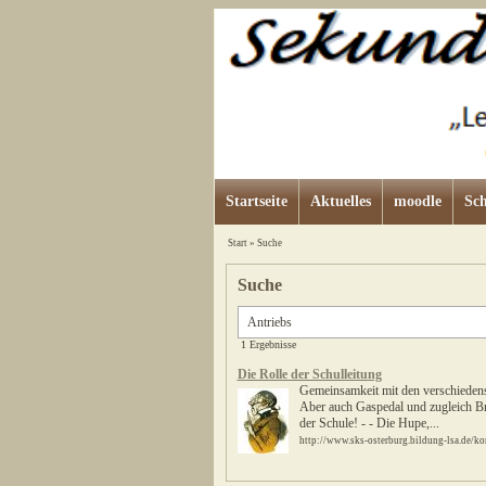
Startseite
Aktuelles
moodle
Sch
Start
»
Suche
Suche
1 Ergebnisse
Die Rolle der Schulleitung
Gemeinsamkeit mit den verschiedenst
Aber auch Gaspedal und zugleich Bre
der Schule! - - Die Hupe,...
http://www.sks-osterburg.bildung-lsa.de/ko