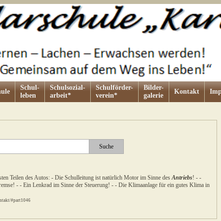
Schul-
Schulsozial-
Schulförder-
Bilder-
ule
Kontakt
Imp
leben
arbeit*
verein*
galerie
en Teilen des Autos: - Die Schulleitung ist natürlich Motor im Sinne des
Antriebs
! - -
mse! - - Ein Lenkrad im Sinne der Steuerung! - - Die Klimaanlage für ein gutes Klima in
ntakt/#part1046