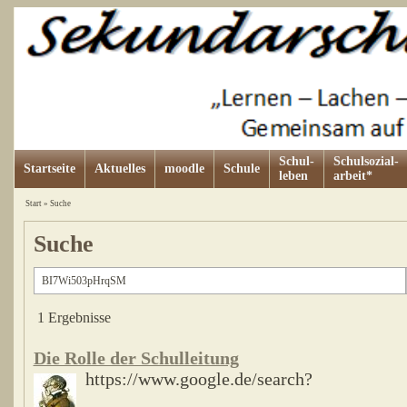
Schul-
Schulsozial-
Startseite
Aktuelles
moodle
Schule
leben
arbeit*
Start
»
Suche
Suche
1 Ergebnisse
Die Rolle der Schulleitung
https://www.google.de/search?