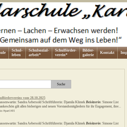
Schul-
Schulsozial-
Schulförder-
Bilder-
ule
Kontakt
Imp
leben
arbeit*
verein*
galerie
ulfördervereins vom 28.10.2025
Kassenwartin: Sandra Aebersold Schriftführerin: Djamila Klimek
Beisitzerin
: Simone List
ankeschön gilt allen bisherigen und neuen Vorstandsmitgliedern für ihr Engagement, ihre...
ein-/#part1401
Kassenwartin: Sandra Aebersold Schriftführerin: Djamila Klimek
Beisitzerin
: Simone List