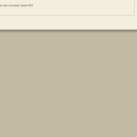
in-/der-vorstand-/#part1404