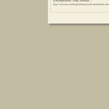
Kassenprüferin: Antje Suhrbier ...
http://www.sks-osterburg.bildung-lsa.de/schulfoerder-vere