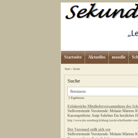
Startseite
Aktuelles
moodle
Sch
Start
»
Suche
Suche
2 Ergebnisse
Erfolgreiche Mitgliederversammlung des Sch
Stellvertretende Vorsitzende: Melanie Märtens 
Kassenprüferin: Antje Suhrbier Ein herzliches D
http://www.sks-osterburg.bildung-lsa.de/schulfoerder-ver
Der Vorstand stellt sich vor
Stellvertretende Vorsitzende: Melanie Märtens 