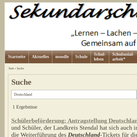
Schul-
Schulsozial-
Startseite
Aktuelles
moodle
Schule
leben
arbeit*
Start
»
Suche
Suche
1 Ergebnisse
Schülerbeförderung: Antragstellung Deutschla
und Schüler, der Landkreis Stendal hat sich auch
die Weiterführung des
Deutschland
-Tickets für d