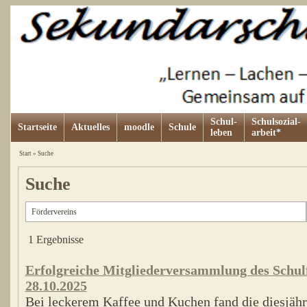
Schul-
Schulsozial-
Startseite
Aktuelles
moodle
Schule
leben
arbeit*
Start
»
Suche
Suche
1 Ergebnisse
Erfolgreiche Mitgliederversammlung des Schul
28.10.2025
Bei leckerem Kaffee und Kuchen fand die diesjäh