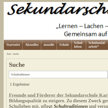
Schul-
Schulsozial-
Startseite
Aktuelles
moodle
Schule
leben
arbeit*
Start
»
Suche
Suche
1 Ergebnisse
Freunde und Förderer der Sekundarschule Karl
Bildungsqualität zu steigern. Zu diesem Zweck ges
Schulleben mit, pflegt
Schultraditionen
und versuc