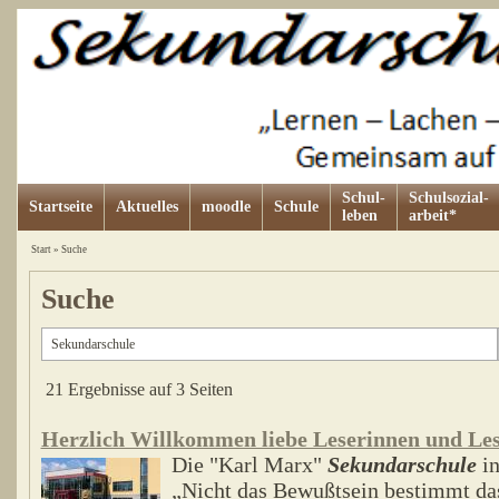
Schul-
Schulsozial-
Startseite
Aktuelles
moodle
Schule
leben
arbeit*
Start
»
Suche
Suche
21 Ergebnisse auf 3 Seiten
Herzlich Willkommen liebe Leserinnen und Les
Die "Karl Marx"
Sekundarschule
in
„Nicht das Bewußtsein bestimmt da