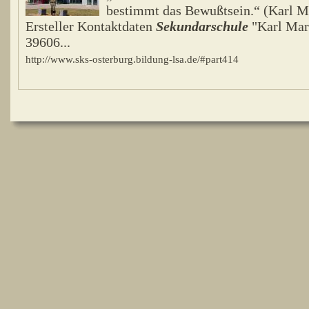
bestimmt das Bewußtsein.“ (Karl M
Ersteller Kontaktdaten
Sekundarschule
"Karl Marx
39606...
http://www.sks-osterburg.bildung-lsa.de/#part414