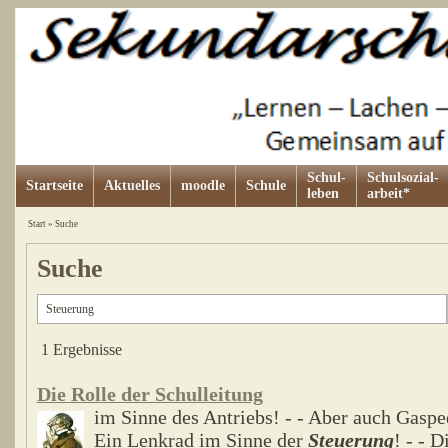
Schul-
Schulsozial-
Startseite
Aktuelles
moodle
Schule
leben
arbeit*
Start
»
Suche
Suche
1 Ergebnisse
Die Rolle der Schulleitung
im Sinne des Antriebs! - - Aber auch Gaspe
Ein Lenkrad im Sinne der
Steuerung
! - - 