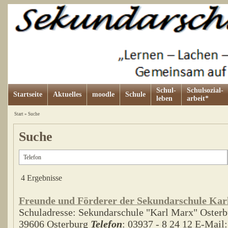
Schul-
Schulsozial-
Startseite
Aktuelles
moodle
Schule
leben
arbeit*
Start
»
Suche
Suche
4 Ergebnisse
Freunde und Förderer der Sekundarschule Karl
Schuladresse: Sekundarschule "Karl Marx" Osterbu
39606 Osterburg
Telefon
: 03937 - 8 24 12 E-Mail: