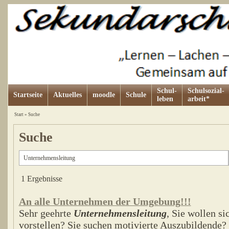
Schul-
Schulsozial-
Startseite
Aktuelles
moodle
Schule
leben
arbeit*
Start
»
Suche
Suche
1 Ergebnisse
An alle Unternehmen der Umgebung!!!
Sehr geehrte
Unternehmensleitung
, Sie wollen si
vorstellen? Sie suchen motivierte Auszubildende? 