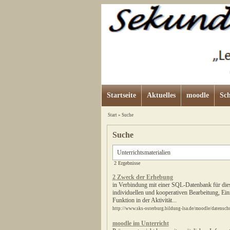
Startseite
Aktuelles
moodle
Sch
Start
»
Suche
Suche
2 Ergebnisse
2 Zweck der Erhebung
in Verbindung mit einer SQL-Datenbank für dies
individuellen und kooperativen Bearbeitung, Ei
Funktion in der Aktivität...
http://www.sks-osterburg.bildung-lsa.de/moodle/datensch
moodle im Unterricht