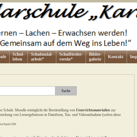
Schul-
Schulsozial-
Schulförder-
Bilder-
ule
Kontakt
Imp
leben
arbeit*
verein*
galerie
e Schule. Moodle ermöglicht die Bereitstellung von
Unterrichtsmaterialien
zur
nreichung von Lernergebnissen in Dateiform, Ton- und Videoaufnahme (sofern diese
utz/#part1380