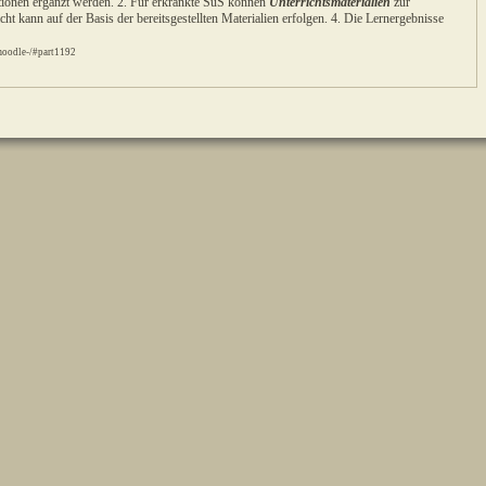
ationen ergänzt werden. 2. Für erkrankte SuS können
Unterrichtsmaterialien
zur
cht kann auf der Basis der bereitsgestellten Materialien erfolgen. 4. Die Lernergebnisse
moodle-/#part1192