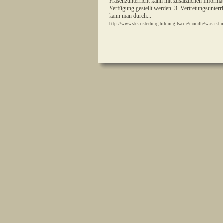
Präsenzunterricht kann mit zusätzlichen Inform
Verfügung gestellt werden. 3. Vertretungsunterri
kann man durch...
http://www.sks-osterburg.bildung-lsa.de/moodle/was-ist-