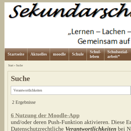
Schul-
Schulsozial-
Startseite
Aktuelles
moodle
Schule
leben
arbeit*
Start
»
Suche
Suche
2 Ergebnisse
6 Nutzung der Moodle-App
und/oder deren Push-Funktion aktivieren. Diese Ent
Datenschutzrechtliche
Verantwortlichkeiten
bei N