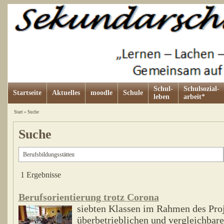
Schul-
Schulsozial-
Startseite
Aktuelles
moodle
Schule
leben
arbeit*
Start
»
Suche
Suche
1 Ergebnisse
Berufsorientierung trotz Corona
siebten Klassen im Rahmen des Proj
überbetrieblichen und vergleichbar