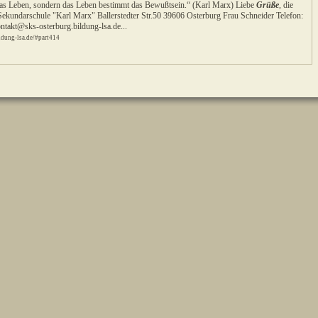
as Leben, sondern das Leben bestimmt das Bewußtsein.“ (Karl Marx) Liebe
Grüße
, die
 Sekundarschule "Karl Marx" Ballerstedter Str.50 39606 Osterburg Frau Schneider Telefon:
ntakt@sks-osterburg.bildung-lsa.de...
ldung-lsa.de/#part414