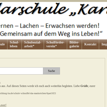
Schul-
Schulsozial-
Schulförder-
Bilder-
ule
Kontakt
Imp
leben
arbeit*
verein*
galerie
n
h aus. Auf diesen Seiten werde ich euch auch weiterhin begleiten. Liebe
Grüße
, eurer
bildung-lsa.de/schule/-schnuffel-das-maskottchen/#part1021
eser!