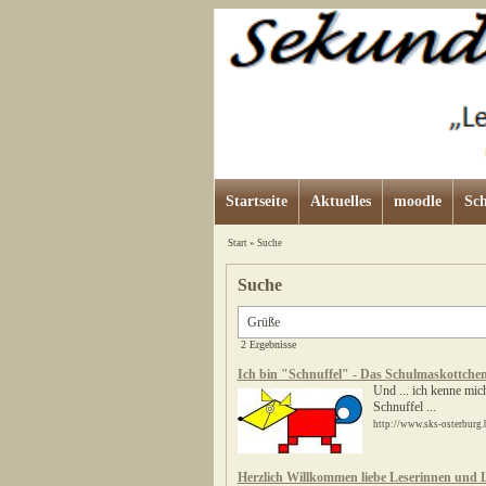
Startseite
Aktuelles
moodle
Sch
Start
»
Suche
Suche
2 Ergebnisse
Ich bin "Schnuffel" - Das Schulmaskottche
Und ... ich kenne mic
Schnuffel ...
http://www.sks-osterburg.
Herzlich Willkommen liebe Leserinnen und L