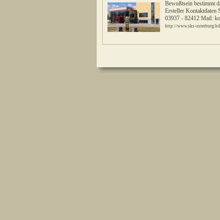
Bewußtsein bestimmt d
Ersteller Kontaktdaten
03937 - 82412 Mail: ko
http://www.sks-osterburg.bi