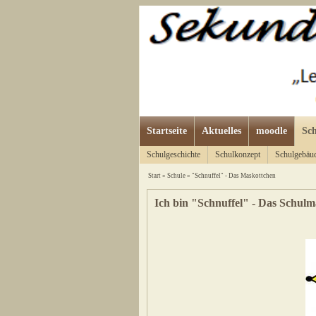
Startseite
Aktuelles
moodle
Sch
Schulgeschichte
Schulkonzept
Schulgebäu
Start
»
Schule
»
"Schnuffel" - Das Maskottchen
Ich bin "Schnuffel" - Das Schulm