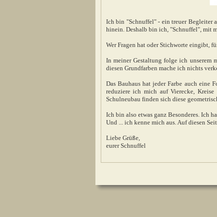
Ich bin "Schnuffel" - ein treuer Begleiter
hinein. Deshalb bin ich, "Schnuffel", mit
Wer Fragen hat oder Stichworte eingibt, fü
In meiner Gestaltung folge ich unserem m
diesen Grundfarben mache ich nichts verke
Das Bauhaus hat jeder Farbe auch eine Fo
reduziere ich mich auf Vierecke, Kreis
Schulneubau finden sich diese geometrisc
Ich bin also etwas ganz Besonderes. Ich 
Und ... ich kenne mich aus. Auf diesen Sei
Liebe Grüße,
eurer Schnuffel