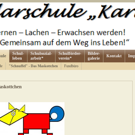
Schul-
Schulsozial-
Schulförder-
Bilder-
ule
Kontakt
Imp
leben
arbeit*
verein*
galerie
de
"Schnuffel" - Das Maskottchen
Fundbüro
askottchen