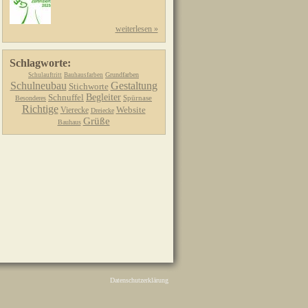
weiterlesen »
Schlagworte:
Grundfarben
Schulauftritt
Bauhausfarben
Schulneubau
Gestaltung
Stichworte
Schnuffel
Begleiter
Spürnase
Besonderes
Richtige
Website
Vierecke
Dreiecke
Grüße
Bauhaus
Datenschutzerklärung