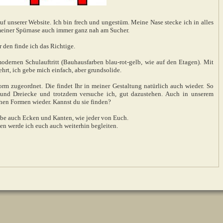
 auf unserer Website. Ich bin frech und ungestüm. Meine Nase stecke ich in alles
 meiner Spürnase auch immer ganz nah am Sucher.
r den finde ich das Richtige.
odernen Schulauftritt (Bauhausfarben blau-rot-gelb, wie auf den Etagen). Mit
hrt, ich gebe mich einfach, aber grundsolide.
rm zugeordnet. Die findet Ihr in meiner Gestaltung natürlich auch wieder. So
e und Dreiecke und trotzdem versuche ich, gut dazustehen. Auch in unserem
hen Formen wieder. Kannst du sie finden?
habe auch Ecken und Kanten, wie jeder von Euch.
ten werde ich euch auch weiterhin begleiten.