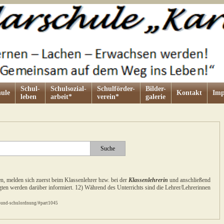
Schul-
Schulsozial-
Schulförder-
Bilder-
ule
Kontakt
Imp
leben
arbeit*
verein*
galerie
en, melden sich zuerst beim Klassenlehrer bzw. bei der
Klassenlehrerin
und anschließend
igten werden darüber informiert. 12) Während des Unterrichts sind die Lehrer/Lehrerinnen
s-und-schulordnung/#part1045