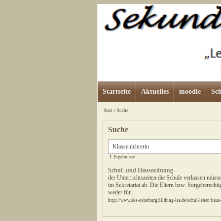
Startseite
Aktuelles
moodle
Sch
Start
»
Suche
Suche
1 Ergebnisse
Schul- und Hausordnung
der Unterrichtszeiten die Schule verlassen müss
im Sekretariat ab. Die Eltern bzw. Sorgeberecht
weder für...
http://www.sks-osterburg.bildung-lsa.de/schul-leben/hau