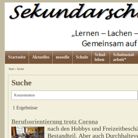
Schul-
Schulsozial-
Startseite
Aktuelles
moodle
Schule
leben
arbeit*
Start
»
Suche
Suche
1 Ergebnisse
Berufsorientierung trotz Corona
nach den Hobbys und Freizeitbeschä
Bestandteil. Aber auch Durchhalte