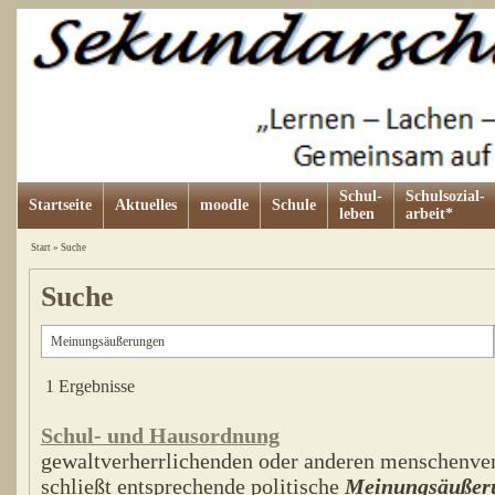
Schul-
Schulsozial-
Startseite
Aktuelles
moodle
Schule
leben
arbeit*
Start
»
Suche
Suche
1 Ergebnisse
Schul- und Hausordnung
gewaltverherrlichenden oder anderen menschenver
schließt entsprechende politische
Meinungsäußer