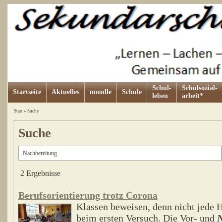
Schul-
Schulsozial-
Startseite
Aktuelles
moodle
Schule
leben
arbeit*
Start
»
Suche
Suche
2 Ergebnisse
Berufsorientierung trotz Corona
Klassen beweisen, denn nicht jede H
beim ersten Versuch. Die Vor- und
N