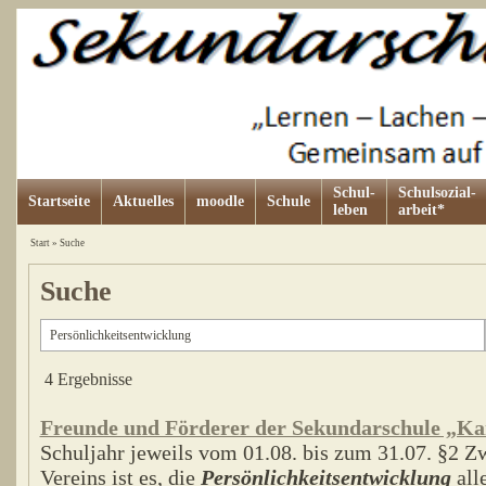
Schul-
Schulsozial-
Startseite
Aktuelles
moodle
Schule
leben
arbeit*
Start
»
Suche
Suche
4 Ergebnisse
Freunde und Förderer der Sekundarschule „Ka
Schuljahr jeweils vom 01.08. bis zum 31.07. §2 Z
Vereins ist es, die
Persönlichkeitsentwicklung
all