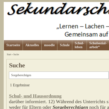
Schul-
Schulsozial-
Startseite
Aktuelles
moodle
Schule
leben
arbeit*
Start
»
Suche
Suche
1 Ergebnisse
Schul- und Hausordnung
darüber informiert. 12) Während des Unterrichts s
weder für Eltern oder
Sorgeberechtigen
noch für a