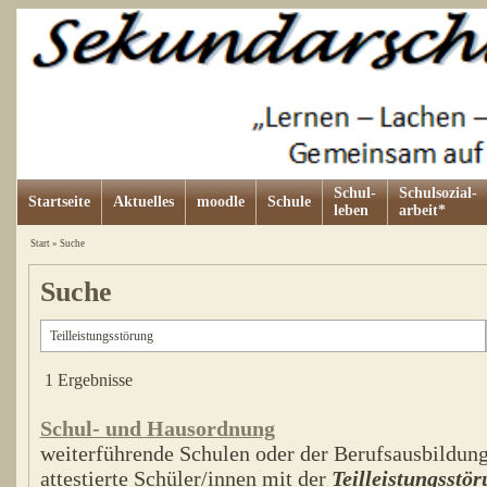
Schul-
Schulsozial-
Startseite
Aktuelles
moodle
Schule
leben
arbeit*
Start
»
Suche
Suche
1 Ergebnisse
Schul- und Hausordnung
weiterführende Schulen oder der Berufsausbildung
attestierte Schüler/innen mit der
Teilleistungsstö