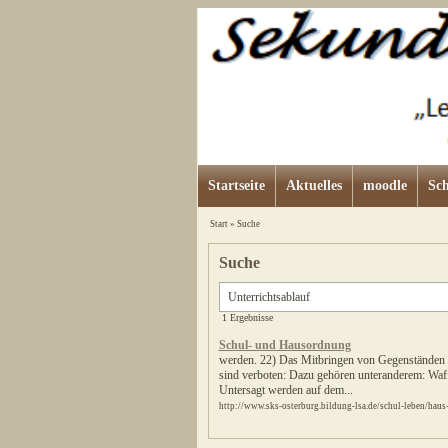
Startseite
Aktuelles
moodle
Sch
Start
»
Suche
Suche
1 Ergebnisse
Schul- und Hausordnung
werden. 22) Das Mitbringen von Gegenständen o
sind verboten: Dazu gehören unteranderem: Wa
Untersagt werden auf dem...
http://www.sks-osterburg.bildung-lsa.de/schul-leben/hau