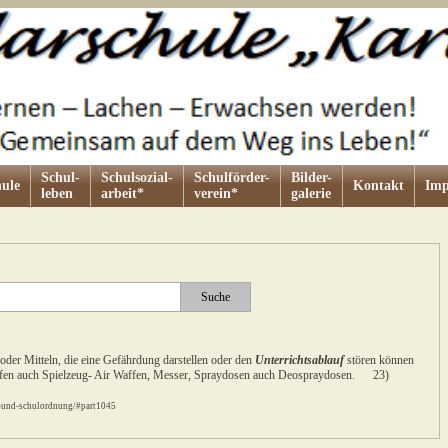
Schul-
Schulsozial-
Schulförder-
Bilder-
ule
Kontakt
Imp
leben
arbeit*
verein*
galerie
der Mitteln, die eine Gefährdung darstellen oder den
Unterrichtsablauf
stören können
ffen auch Spielzeug- Air Waffen, Messer, Spraydosen auch Deospraydosen. 23)
s-und-schulordnung/#part1045