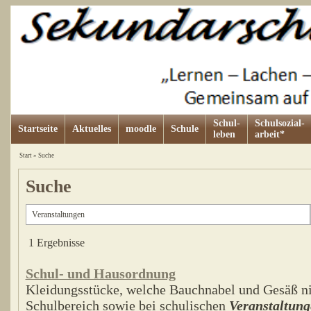
Schul-
Schulsozial-
Startseite
Aktuelles
moodle
Schule
leben
arbeit*
Start
»
Suche
Suche
1 Ergebnisse
Schul- und Hausordnung
Kleidungsstücke, welche Bauchnabel und Gesäß ni
Schulbereich sowie bei schulischen
Veranstaltun