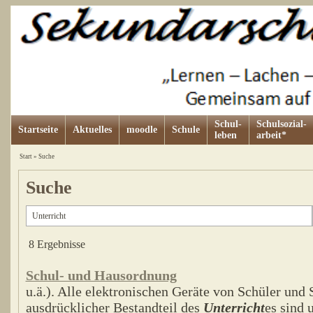
Schul-
Schulsozial-
Startseite
Aktuelles
moodle
Schule
leben
arbeit*
Start
»
Suche
Suche
8 Ergebnisse
Schul- und Hausordnung
u.ä.). Alle elektronischen Geräte von Schüler und 
ausdrücklicher Bestandteil des
Unterricht
es sind 