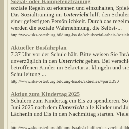
Sozial- oder Kompetenztraining
soziale Regeln zu erkennen und einzuhalten, Spie
Das Sozialtraining im
Unterricht
hilft den Schüler
einer gefestigten Persönlichkeit. Durch das regelm
werden die soziale Wahrnehmung, die Selbst-...
http://www.sks-osterburg.bildung-lsa.de/schulsozial-arbeit-/sozial
Aktueller Busfahrplan
7.37 Uhr vor der Schule hält. Bitte weisen Sie Ihr/
unverzüglich in den
Unterricht
gehen. Bei verschl
betroffenen Kinder im Sekretariat klingeln und si
Schulleitung ...
http://www.sks-osterburg.bildung-lsa.de/aktuelles/#part1393
Aktion zum Kindertag 2025
Schülern zum Kindertag ein Eis zu spendieren. S
Juni 2025 nach dem
Unterricht
alle Kinder und J
Lächenln und Eis in den Nachmittag starten. Viel
...
http://www.sks-osterburg.bildung-lsa.de/schulfoerder-verein-/bild